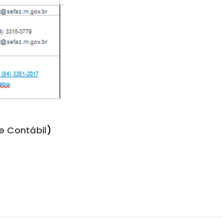
e Contábil
)