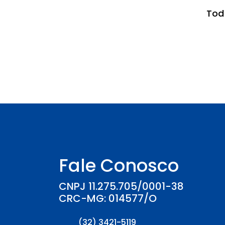
Tod
Fale Conosco
CNPJ 11.275.705/0001-38
CRC-MG: 014577/O
(32) 3421-5119