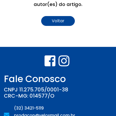
autor(es) do artigo.
Voltar
Fale Conosco
CNPJ 11.275.705/0001-38
CRC-MG: 014577/O
(32) 3421-5119
prodacon@veloxmail.com.br