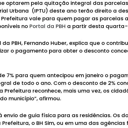
que optarem pela quitação integral das parcela
orial Urbana (IPTU) deste ano terão direito a de
Prefeitura vale para quem pagar as parcelas até
poníveis no
Portal da PBH
a partir desta quarta-f
l da PBH, Fernando Huber, explica que o contrib
rizar o pagamento para obter o desconto conce
 de 7% para quem antecipou em janeiro o pagam
egral de todo o ano. Com o desconto de 2% con
 a Prefeitura reconhece, mais uma vez, os cid
o município”, afirmou.
 envio de guia física para as residências. Os 
da Prefeitura, o BH Sim, ou em uma das agências