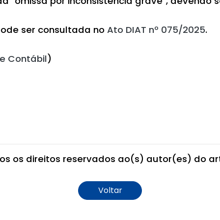
 "omissa por inconsistência grave", devendo se
 pode ser consultada no
Ato DIAT nº 075/2025
.
e Contábil
)
os os direitos reservados ao(s) autor(es) do art
Voltar