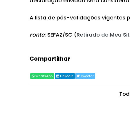
declaração enviada será considerada
A lista de pós-validações vigentes
Fonte:
SEFAZ/SC (
Retirado do Meu Sit
Compartilhar
WhatsApp
Linkedin
Tweetar
Tod