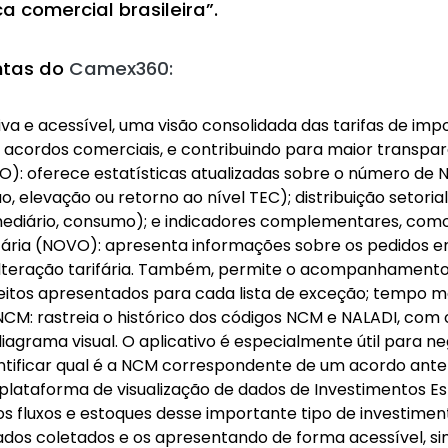
a comercial brasileira”.
ntas do
Camex360:
itiva e acessível, uma visão consolidada das tarifas de i
e acordos comerciais, e contribuindo para maior transparênc
O): oferece estatísticas atualizadas sobre o número de 
o, elevação ou retorno ao nível TEC); distribuição setoria
ermediário, consumo); e indicadores complementares, co
arifária (NOVO): apresenta informações sobre os pedidos
alteração tarifária. Também, permite o acompanhamento 
itos apresentados para cada lista de exceção; tempo médi
NCM: rastreia o histórico dos códigos NCM e NALADI, com o
iagrama visual. O aplicativo é especialmente útil para n
tificar qual é a NCM correspondente de um acordo anterio
 plataforma de visualização de dados de Investimentos Es
os fluxos e estoques desse importante tipo de investime
dados coletados e os apresentando de forma acessível, s